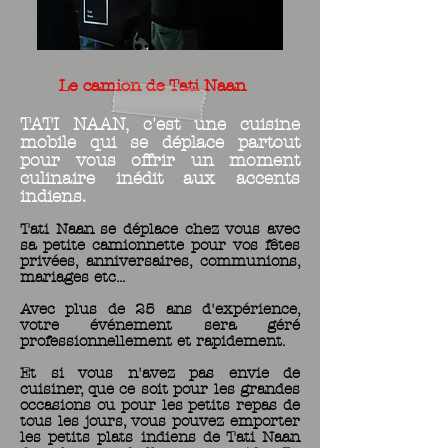
Le camion de Tati Naan
Le camion de Tati Naan
TATI NAAN, c'est une cuisine
mobile qui se déplace partout
pour vous offrir un moment
culinaire inédit aux accents
indiens.
Tati Naan se déplace chez vous avec
sa petite camionnette pour vos fêtes
privées, anniversaires, communions,
mariages etc...
Avec plus de 25 ans d'expérience,
votre événement sera géré
professionnellement et rapidement.
Et si vous n'avez pas envie de
cuisiner, que ce soit pour les grandes
occasions ou pour les petits repas de
tous les jours, vous pouvez emporter
les petits plats indiens de Tati Naan