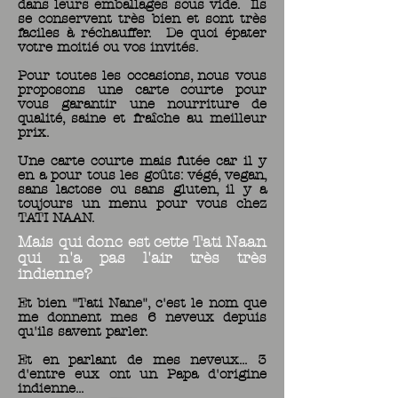
dans leurs emballages sous vide. Ils
se conservent très bien et sont très
faciles à réchauffer. De quoi épater
votre moitié ou vos invités.
Pour toutes les occasions, n
ous vous
proposons une carte courte pour
vous garantir une nourriture de
qualité, saine et fraîche au meilleur
prix.
Une carte courte mais futée car il y
en a pour tous les goûts: végé, vegan,
sans lactose ou sans gluten, il y a
toujours un menu pour vous chez
TATI NAAN.
Mais qui donc est cette Tati Naan
qui n'a pas l'air très très
indienne?
Et bien "Tati Nane", c'est le nom que
me donnent mes 6 neveux depuis
qu'ils savent parler.
Et en parlant de mes neveux... 3
d'entre eux ont un Papa d'origine
indienne...